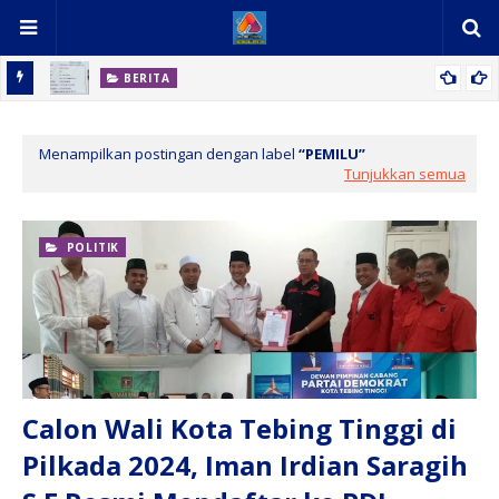
BERITA
 III di
Permintaan Evaluasi dan Percepatan Pembangunan 8 RKB SMK
Negeri 1 Bandar
Menampilkan postingan dengan label
PEMILU
Tunjukkan semua
POLITIK
Calon Wali Kota Tebing Tinggi di
Pilkada 2024, Iman Irdian Saragih