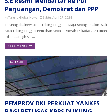
S.E Resmi Mendaftar ke PDI
Perjuangan, Demokrat dan PPP
Taruna Global News
Sabtu, April 27, 2024
Tarunaglobalnews.com Tebing Tinggi — Maju sebagai Calon Wali
Kota Tebing Tinggi di Pemilihan Kepala Daerah (Pilkada) 2024, Iman
Irdian Saragih S.E …
Read more »
PEMILU
PEMPROV DKI PERKUAT YANKES
BAGI PETUGAS KPPS DUKUNG