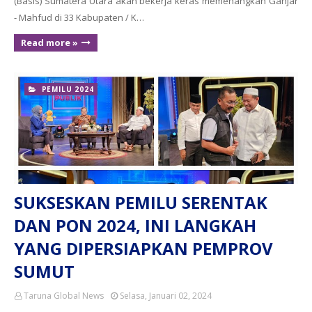
(Basis) Sumatera Utara akan bekerja keras memenangkan Ganjar
- Mahfud di 33 Kabupaten / K…
Read more »
PEMILU 2024
SUKSESKAN PEMILU SERENTAK
DAN PON 2024, INI LANGKAH
YANG DIPERSIAPKAN PEMPROV
SUMUT
Taruna Global News
Selasa, Januari 02, 2024