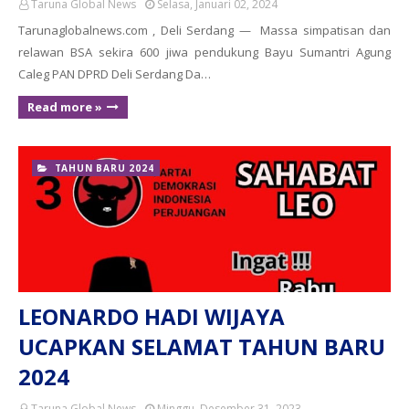
Taruna Global News
Selasa, Januari 02, 2024
Tarunaglobalnews.com , Deli Serdang — Massa simpatisan dan
relawan BSA sekira 600 jiwa pendukung Bayu Sumantri Agung
Caleg PAN DPRD Deli Serdang Da…
Read more »
TAHUN BARU 2024
LEONARDO HADI WIJAYA
UCAPKAN SELAMAT TAHUN BARU
2024
Taruna Global News
Minggu, Desember 31, 2023