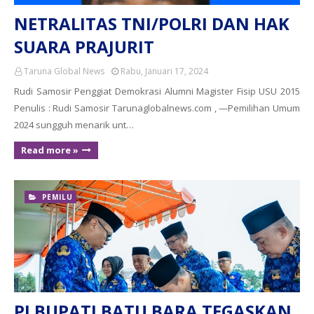
NETRALITAS TNI/POLRI DAN HAK
SUARA PRAJURIT
Taruna Global News
Rabu, Januari 17, 2024
Rudi Samosir Penggiat Demokrasi Alumni Magister Fisip USU 2015
Penulis : Rudi Samosir Tarunaglobalnews.com , —Pemilihan Umum
2024 sungguh menarik unt…
Read more »
PEMILU
PJ BUPATI BATU BARA TEGASKAN