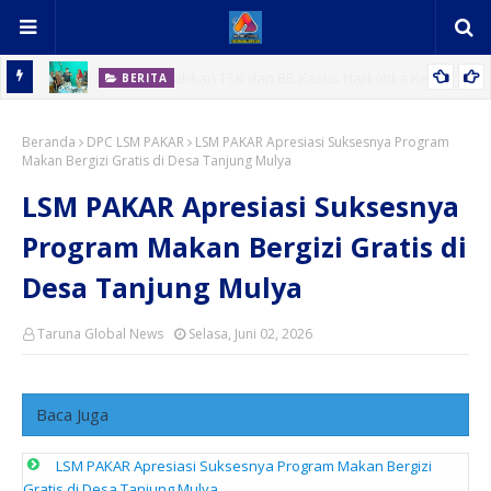
BERITA
Bupati Baharuddin Tinjau RSUD H. OK Arya Zulkarnain, Pastikan
Beranda
Pelayanan Kesehatan Masyarakat Optimal
DPC LSM PAKAR
LSM PAKAR Apresiasi Suksesnya Program
A
Makan Bergizi Gratis di Desa Tanjung Mulya
LSM PAKAR Apresiasi Suksesnya
Program Makan Bergizi Gratis di
Desa Tanjung Mulya
Taruna Global News
Selasa, Juni 02, 2026
Baca Juga
LSM PAKAR Apresiasi Suksesnya Program Makan Bergizi
Gratis di Desa Tanjung Mulya