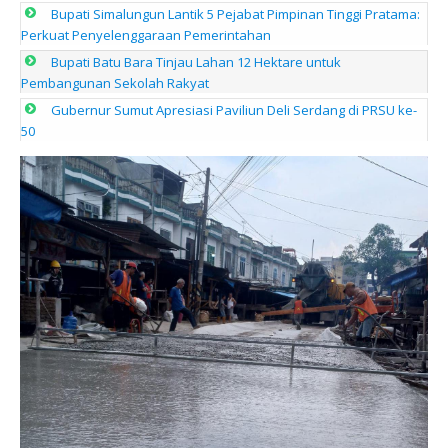
Bupati Simalungun Lantik 5 Pejabat Pimpinan Tinggi Pratama:
Perkuat Penyelenggaraan Pemerintahan
Bupati Batu Bara Tinjau Lahan 12 Hektare untuk
Pembangunan Sekolah Rakyat
Gubernur Sumut Apresiasi Paviliun Deli Serdang di PRSU ke-
50