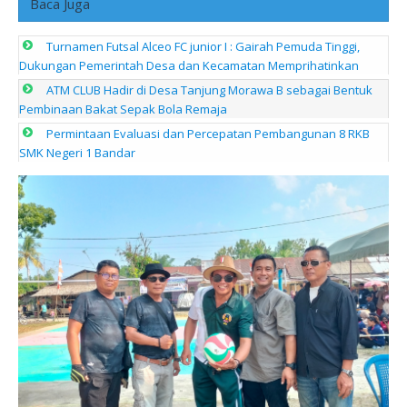
Baca Juga
Turnamen Futsal Alceo FC junior I : Gairah Pemuda Tinggi,
Dukungan Pemerintah Desa dan Kecamatan Memprihatinkan
ATM CLUB Hadir di Desa Tanjung Morawa B sebagai Bentuk
Pembinaan Bakat Sepak Bola Remaja
Permintaan Evaluasi dan Percepatan Pembangunan 8 RKB
SMK Negeri 1 Bandar