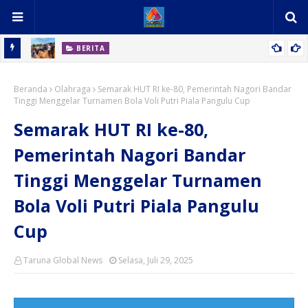
BERITA
B SMK
Ikut Berkontribusi, 7 Mahasiswa KKNI STAI Panca Budi
Beranda
Perdagangan Hadiri Peletakan Batu Pertama Masjid At-Toha
Olahraga
Semarak HUT RI ke-80, Pemerintah Nagori Bandar
Tinggi Menggelar Turnamen Bola Voli Putri Piala Pangulu Cup
Bandar Tinggi
Semarak HUT RI ke-80,
Pemerintah Nagori Bandar
Tinggi Menggelar Turnamen
Bola Voli Putri Piala Pangulu
Cup
Taruna Global News
Selasa, Juli 29, 2025