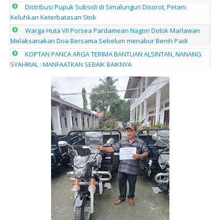
Distribusi Pupuk Subsidi di Simalungun Disorot, Petani
Keluhkan Keterbatasan Stok
Warga Huta VII Porsea Pardamean Nagori Dolok Marlawan
Melaksanakan Doa Bersama Sebelum menabur Benih Padi
KOPTAN PANCA ARGA TERIMA BANTUAN ALSINTAN, NANANG
SYAHRIAL : MANFAATKAN SEBAIK BAIKNYA