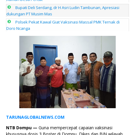
Bupati Deli Serdang, dr H Asri Ludin Tambunan, Apresiasi
dukungan PT Musim Mas
Polsek Pekat Kawal Giat Vaksinasi Massal PMK Ternak di
Doro Ncanga
TARUNAGLOBALNEWS.COM
NTB Dompu —
Guna mempercepat capaian vaksinasi
khususnya dosis 3 Boster di Dompu, Dikes dan BIN wilayah