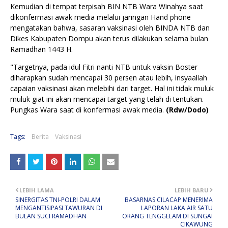
Kemudian di tempat terpisah BIN NTB Wara Winahya saat
dikonfermasi awak media melalui jaringan Hand phone
mengatakan bahwa, sasaran vaksinasi oleh BINDA NTB dan
Dikes Kabupaten Dompu akan terus dilakukan selama bulan
Ramadhan 1443 H.
"Targetnya, pada idul Fitri nanti NTB untuk vaksin Boster
diharapkan sudah mencapai 30 persen atau lebih, insyaallah
capaian vaksinasi akan melebihi dari target. Hal ini tidak muluk
muluk giat ini akan mencapai target yang telah di tentukan.
Pungkas Wara saat di konfermasi awak media.
(Rdw/Dodo)
Tags:
Berita
Vaksinasi
LEBIH LAMA
LEBIH BARU
SINERGITAS TNI-POLRI DALAM
BASARNAS CILACAP MENERIMA
MENGANTISIPASI TAWURAN DI
LAPORAN LAKA AIR SATU
BULAN SUCI RAMADHAN
ORANG TENGGELAM DI SUNGAI
CIKAWUNG