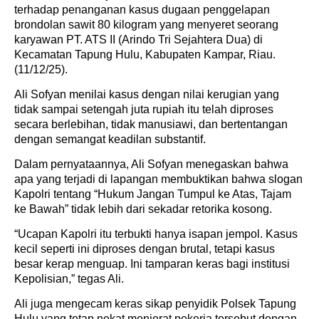
terhadap penanganan kasus dugaan penggelapan
brondolan sawit 80 kilogram yang menyeret seorang
karyawan PT. ATS II (Arindo Tri Sejahtera Dua) di
Kecamatan Tapung Hulu, Kabupaten Kampar, Riau.
(11/12/25).
Ali Sofyan menilai kasus dengan nilai kerugian yang
tidak sampai setengah juta rupiah itu telah diproses
secara berlebihan, tidak manusiawi, dan bertentangan
dengan semangat keadilan substantif.
Dalam pernyataannya, Ali Sofyan menegaskan bahwa
apa yang terjadi di lapangan membuktikan bahwa slogan
Kapolri tentang “Hukum Jangan Tumpul ke Atas, Tajam
ke Bawah” tidak lebih dari sekadar retorika kosong.
“Ucapan Kapolri itu terbukti hanya isapan jempol. Kasus
kecil seperti ini diproses dengan brutal, tetapi kasus
besar kerap menguap. Ini tamparan keras bagi institusi
Kepolisian,” tegas Ali.
Ali juga mengecam keras sikap penyidik Polsek Tapung
Hulu yang tetap nekat menjerat pekerja tersebut dengan