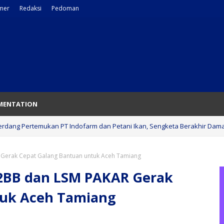
imer
Redaksi
Pedoman
MENTATION
erdang Pertemukan PT Indofarm dan Petani Ikan, Sengketa Berakhir Dama
 Gerak Cepat Galang Bantuan untuk Aceh Tamiang
K2BB dan LSM PAKAR Gerak
tuk Aceh Tamiang