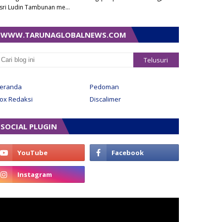
sri Ludin Tambunan me…
WWW.TARUNAGLOBALNEWS.COM
eranda
Pedoman
ox Redaksi
Discalimer
SOCIAL PLUGIN