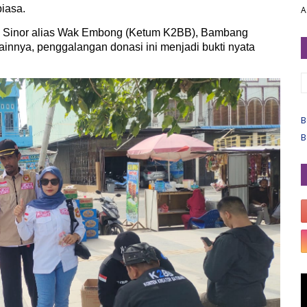
biasa.
A
ti Sinor alias Wak Embong (Ketum K2BB), Bambang
lainnya, penggalangan donasi ini menjadi bukti nyata
B
B