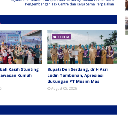
Pengembangan Tax Centre dan Kerja Sama Perpajakan
BERITA
ah Kasih Stunting
Bupati Deli Serdang, dr H Asri
Kawasan Kumuh
Ludin Tambunan, Apresiasi
dukungan PT Musim Mas
6
August 05, 2026