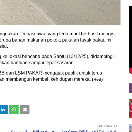
ggakan. Donasi awal yang terkumpul berhasil mengisi
t berupa bahan makanan pokok, pakaian layak pakai, mi
ial.
 ke lokasi bencana pada Sabtu (13/12/25), didampingi
kan bantuan sampai tepat sasaran.
. K2BB dan LSM PAKAR mengajak publik untuk terus
 dan membangun kembali kehidupan mereka.
(Red)
LEBIH BARU
Yayasan Pendidikan Harapan dan Kanwil DJP Sumut I Teken MoU