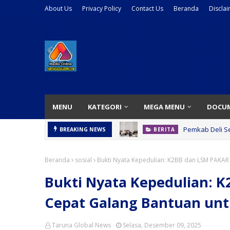
About Us
Privacy Policy
Contact Us
Beranda
Discla
MENU
KATEGORI
MEGA MENU
DOCU
Pemkab Deli S
BREAKING NEWS
BERITA
Beranda
sosial
Bukti Nyata Kepedulian: K2BB dan LSM PAKAR
Bukti Nyata Kepedulian: 
Cepat Galang Bantuan un
Taruna Global News
Selasa, Desember 09, 2025