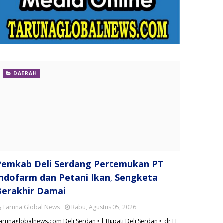
DAERAH
Pemkab Deli Serdang Pertemukan PT
Indofarm dan Petani Ikan, Sengketa
Berakhir Damai
Taruna Global News
Rabu, Agustus 05, 2026
arunaglobalnews.com Deli Serdang | Bupati Deli Serdang, dr H