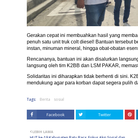
Gerakan cepat ini membuahkan hasil yang memban
penuh satu unit truk colt diesel! Bantuan tersebu
instan, minuman mineral, hingga obat-obatan esens
Rencananya, bantuan ini akan disalurkan langsung
langsung oleh tim K2BB dan LSM PAKAR, memasti
Solidaritas ini diharapkan tidak berhenti di sini
mendukung agar para korban dapat segera pulih
Tags:
Berita
sosial
Facebook
Twitter
LEBIH LAMA
HUT ke-19 Kabupaten Batu Bara: Fokus Aksi Sosial dan