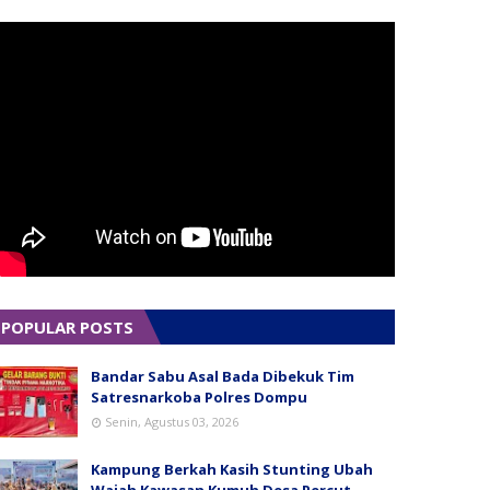
POPULAR POSTS
Bandar Sabu Asal Bada Dibekuk Tim
Satresnarkoba Polres Dompu
Senin, Agustus 03, 2026
Kampung Berkah Kasih Stunting Ubah
Wajah Kawasan Kumuh Desa Percut