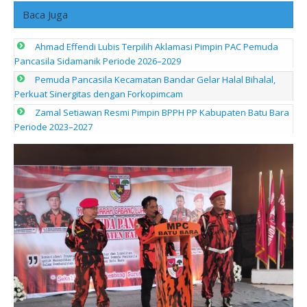
Baca Juga
Ahmad Effendi Lubis Terpilih Aklamasi Pimpin PAC Pemuda
Pancasila Sidamanik Periode 2026–2029
Pemuda Pancasila Kecamatan Bandar Gelar Halal Bihalal,
Perkuat Sinergitas dengan Forkopimcam
Zamal Setiawan Resmi Pimpin BPPH PP Kabupaten Batu Bara
Periode 2023–2027