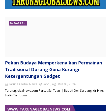
DAERAH
Pekan Budaya Memperkenalkan Permainan
Tradisional Dorong Guna Kurangi
Ketergantungan Gadget
Taruna Global News
Sabtu, Agustus 08, 2026
Tarunaglobalnews.com Percut Sei Tuan | Bupati Deli Serdang, dr H Asri
Ludin Tambunan…
WWW.TARUNAGLOBALNEWS.COM