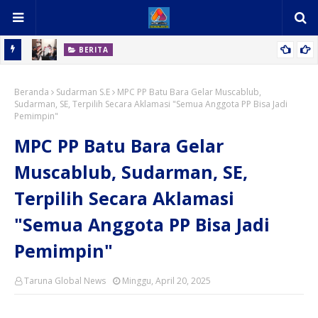
BERITA
Dorong
Polres Dompu, Serahkan TSK dan BB Kasus Narkotika Ke
Beranda
Kejaksaan Negeri Dompu
Sudarman S.E
MPC PP Batu Bara Gelar Muscablub,
Sudarman, SE, Terpilih Secara Aklamasi "Semua Anggota PP Bisa Jadi
Pemimpin"
MPC PP Batu Bara Gelar
Muscablub, Sudarman, SE,
Terpilih Secara Aklamasi
"Semua Anggota PP Bisa Jadi
Pemimpin"
Taruna Global News
Minggu, April 20, 2025