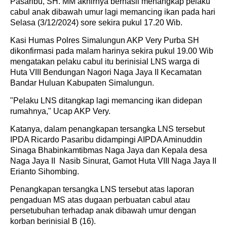
Pasaribu, SH. MM akhirnya berhasil menangkap pelaku
cabul anak dibawah umur lagi memancing ikan pada hari
Selasa (3/12/2024) sore sekira pukul 17.20 Wib.
Kasi Humas Polres Simalungun AKP Very Purba SH
dikonfirmasi pada malam harinya sekira pukul 19.00 Wib
mengatakan pelaku cabul itu berinisial LNS warga di
Huta VIII Bendungan Nagori Naga Jaya II Kecamatan
Bandar Huluan Kabupaten Simalungun.
"Pelaku LNS ditangkap lagi memancing ikan didepan
rumahnya," Ucap AKP Very.
Katanya, dalam penangkapan tersangka LNS tersebut
IPDA Ricardo Pasaribu didampingi AIPDA Aminuddin
Sinaga Bhabinkamtibmas Naga Jaya dan Kepala desa
Naga Jaya II Nasib Sinurat, Gamot Huta VIII Naga Jaya II
Erianto Sihombing.
Penangkapan tersangka LNS tersebut atas laporan
pengaduan MS atas dugaan perbuatan cabul atau
persetubuhan terhadap anak dibawah umur dengan
korban berinisial B (16).