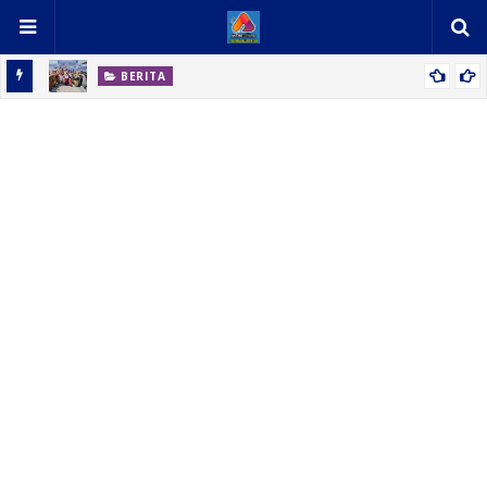
BERITA
 Ikan,
Kampung Berkah Kasih Stunting Ubah Wajah Kawasan Kumuh
Desa Percut