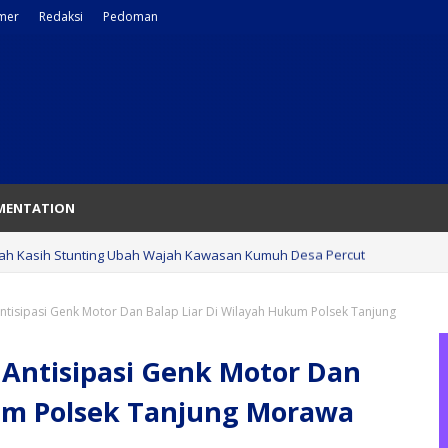
imer
Redaksi
Pedoman
MENTATION
h Kasih Stunting Ubah Wajah Kawasan Kumuh Desa Percut
 Antisipasi Genk Motor Dan Balap Liar Di Wilayah Hukum Polsek Tanjung
t Antisipasi Genk Motor Dan
kum Polsek Tanjung Morawa