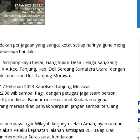
gadakan penjagaan yang sangat ketat setiap harinya guna meng
eberapa hari lalu.
di Simpang kayu besar, Gang Subur Desa Telaga Sari,Gang
X A Kec. Tanjung, Kab. Deli Serdang Sumatera Utara, dengan
ak kepolisian Unit Tanjung Morawa.
,17 Pebruari 2023 Kapolsek Tanjung Morawa
22.00 wib sampai Pagi, dengan petugas jaga team personil
 di Jalan lintas Bandara internasional Kualanamu guna
 yang meresahkan banyak warga ini jangan sampai terulang
rus berupaya agar Wilayah kerjanya selalu Aman, nyaman dan
akan Pelaku kejahatan jalanan antisipasi 3C, Balap Liar,
an memeriksa Surat-surat kendaraan.
T