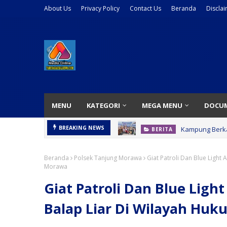
About Us
Privacy Policy
Contact Us
Beranda
Discla
MENU
KATEGORI
MEGA MENU
DOCU
Kampung Berka
BREAKING NEWS
BERITA
Beranda
Polsek Tanjung Morawa
Giat Patroli Dan Blue Light
Morawa
Giat Patroli Dan Blue Ligh
Balap Liar Di Wilayah Hu