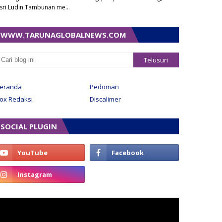
sri Ludin Tambunan me…
WWW.TARUNAGLOBALNEWS.COM
eranda
Pedoman
ox Redaksi
Discalimer
SOCIAL PLUGIN