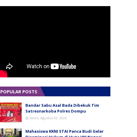
POPULAR POSTS
Bandar Sabu Asal Bada Dibekuk Tim
Satresnarkoba Polres Dompu
Senin, Agustus 03, 2026
Mahasiswa KKNI STAI Panca Budi Gelar
Diseminasi Hukum di Huta VIII Nagori