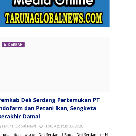
DAERAH
Pemkab Deli Serdang Pertemukan PT
Indofarm dan Petani Ikan, Sengketa
Berakhir Damai
Taruna Global News
Rabu, Agustus 05, 2026
arunaglobalnews.com Deli Serdang | Bupati Deli Serdang, dr H