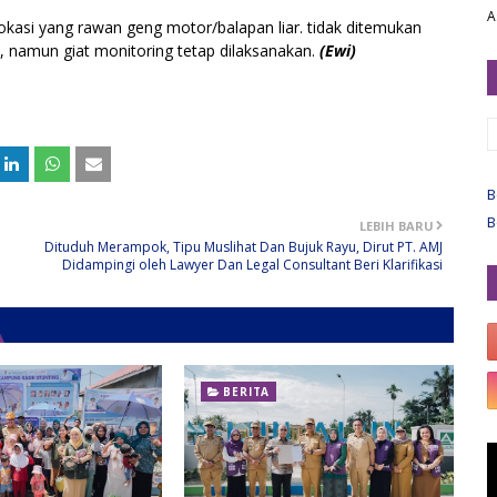
A
okasi yang rawan geng motor/balapan liar. tidak ditemukan
, namun giat monitoring tetap dilaksanakan.
(Ewi)
B
B
LEBIH BARU
Dituduh Merampok, Tipu Muslihat Dan Bujuk Rayu, Dirut PT. AMJ
Didampingi oleh Lawyer Dan Legal Consultant Beri Klarifikasi
BERITA