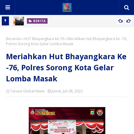
BERITA
eh-Oleh
Pencurian Pintu Besi berhasil Diamankan Polsek Tanjung
Beranda
Morawa Polresta Deli Serdang
HUT Bhayangkara ke-76
Meriahkan Hut Bhayangkara Ke -76,
Polres Sorong Kota Gelar Lomba Masak
Meriahkan Hut Bhayangkara Ke
-76, Polres Sorong Kota Gelar
Lomba Masak
Taruna Global News
Jumat, Juli 08, 2022