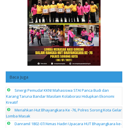
Baca Juga
Sinergi Pemuda! KKNI Mahasiswa STAI Panca Budi dan
Karang Taruna Bandar Masilam Kolaborasi Hidupkan Ekonomi
Kreatif
Meriahkan Hut Bhayangkara Ke -76, Polres Sorong Kota Gelar
Lomba Masak
Danramil 1802-07/Aimas Hadiri Upacara HUT Bhayangkara ke-