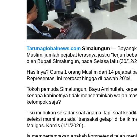
Tarunaglobalnews.com
Simalungun
— Bayangka
Muslim, jumlah pejabat terasnya justru "terjun beb
oleh Bupati Simalungun, pada Selasa lalu (30/12/2
Hasilnya? Cuma 1 orang Muslim dari 14 pejabat baru
Representasi ini merosot hingga di bawah 20%!
Tokoh pemuda Simalungun, Bayu Aminullah, kepa
kenapa kabinetnya tidak mencerminkan wajah masy
kelompok saja?
"Isu ini bukan sekadar soal agama, tapi soal keadi
seleksi murni atau ada "transaksi gelap" di bali
Maligas. Kamis (1/1/2026).
Ia mempertanyakan apakah kompetensi telah menja