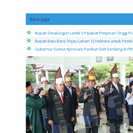
Baca Juga
Bupati Simalungun Lantik 5 Pejabat Pimpinan Tinggi
Bupati Batu Bara Tinjau Lahan 12 Hektare untuk Pem
Gubernur Sumut Apresiasi Paviliun Deli Serdang di PR