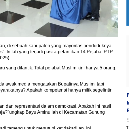
n, di sebuah kabupaten yang mayoritas penduduknya
as". Inilah yang terjadi pasca-pelantikan 14 Pejabat PTP
025).
 yang dilantik. Total pejabat Muslim kini hanya 5 orang.
da awak media mengatakan Bupatinya Muslim, tapi
arakatnya? Apakah kompetensi hanya milik segelintir
lan dan representasi dalam demokrasi. Apakah ini hasil
k meja?"ungkap Bayu Aminullah di Kecamatan Gunung
T
di tameng untuk menutupi ketidakadilan. Ini