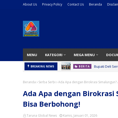
About Us
Privacy Policy
Contact Us
Beranda
Discla
MENU
KATEGORI
MEGA MENU
DOCU
Bupati Deli Se
BREAKING NEWS
BERITA
Beranda
Serba Serbi
Ada Apa dengan Birokrasi Simalungun? 
Ada Apa dengan Birokrasi
Bisa Berbohong!
Taruna Global News
Kamis, Januari 01, 2026