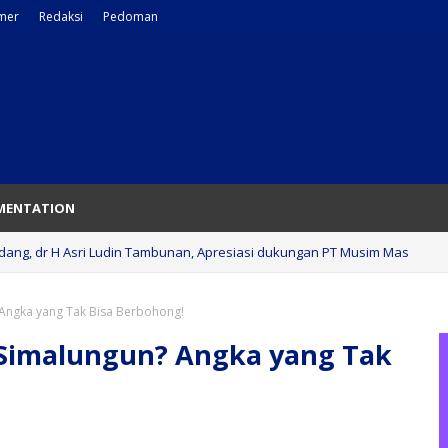
imer
Redaksi
Pedoman
MENTATION
rdang, dr H Asri Ludin Tambunan, Apresiasi dukungan PT Musim Mas
Angka yang Tak Bisa Berbohong!
 Simalungun? Angka yang Tak