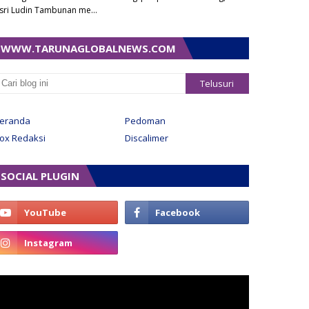
sri Ludin Tambunan me…
WWW.TARUNAGLOBALNEWS.COM
eranda
Pedoman
ox Redaksi
Discalimer
SOCIAL PLUGIN