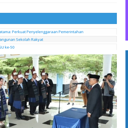
 Pratama: Perkuat Penyelenggaraan Pemerintahan
bangunan Sekolah Rakyat
SU ke-50