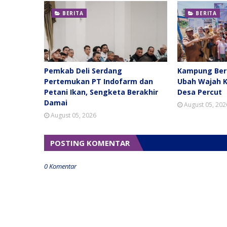
BERITA
BERITA
Pemkab Deli Serdang
Kampung Berk
Pertemukan PT Indofarm dan
Ubah Wajah 
Petani Ikan, Sengketa Berakhir
Desa Percut
Damai
August 05, 202
August 05, 2026
POSTING KOMENTAR
0 Komentar