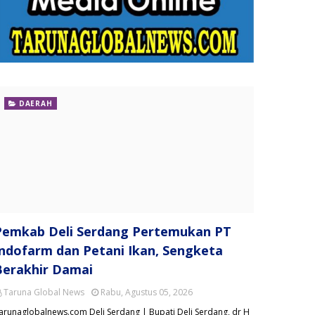
DAERAH
Pemkab Deli Serdang Pertemukan PT
Indofarm dan Petani Ikan, Sengketa
Berakhir Damai
Taruna Global News
Rabu, Agustus 05, 2026
arunaglobalnews.com Deli Serdang | Bupati Deli Serdang, dr H