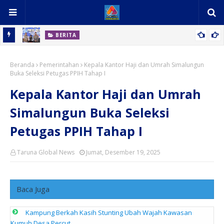
BERITA
mkab
Polres Batu Bara Musnahkan Hampir 2 Kilogram Sabu Hasil
K
Beranda
Tangkapan
Pemerintahan
Kepala Kantor Haji dan Umrah Simalungun
Buka Seleksi Petugas PPIH Tahap I
Kepala Kantor Haji dan Umrah
Simalungun Buka Seleksi
Petugas PPIH Tahap I
Taruna Global News
Jumat, Desember 19, 2025
Baca Juga
Kampung Berkah Kasih Stunting Ubah Wajah Kawasan
Kumuh Desa Percut