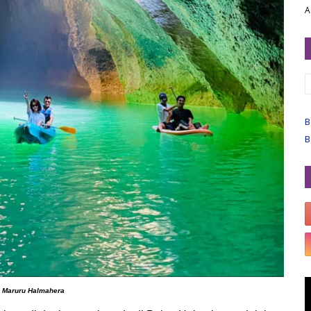
A
B
B
 Maruru Halmahera