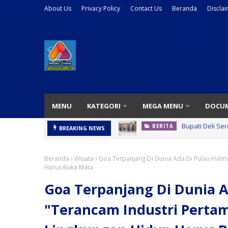
About Us
Privacy Policy
Contact Us
Beranda
Discla
MENU
KATEGORI
MEGA MENU
DOCU
Mudah dan Cep
BREAKING NEWS
BERITA
Beranda
Wisata
Goa Terpanjang Di Dunia Ada Di Pulau Halm
Harus Buka Mata
Goa Terpanjang Di Dunia 
"Terancam Industri Pert