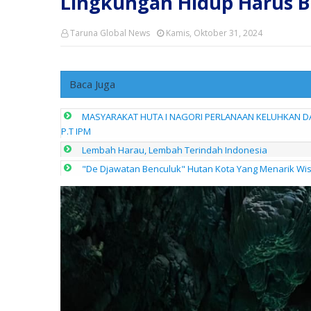
Lingkungan Hidup Harus 
Taruna Global News
Kamis, Oktober 31, 2024
Baca Juga
MASYARAKAT HUTA I NAGORI PERLANAAN KELUHKAN 
P.T IPM
Lembah Harau, Lembah Terindah Indonesia
"De Djawatan Benculuk" Hutan Kota Yang Menarik W