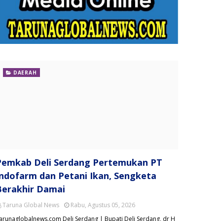
DAERAH
Pemkab Deli Serdang Pertemukan PT
Indofarm dan Petani Ikan, Sengketa
Berakhir Damai
Taruna Global News
Rabu, Agustus 05, 2026
arunaglobalnews.com Deli Serdang | Bupati Deli Serdang, dr H