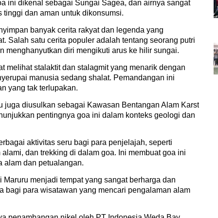
goa ini dikenal sebagai Sungai Sagea, dan airnya sangat
as tinggi dan aman untuk dikonsumsi.
nyimpan banyak cerita rakyat dan legenda yang
. Salah satu cerita populer adalah tentang seorang putri
 menghanyutkan diri mengikuti arus ke hilir sungai.
 melihat stalaktit dan stalagmit yang menarik dengan
enyerupai manusia sedang shalat. Pemandangan ini
yang tak terlupakan.
u juga diusulkan sebagai Kawasan Bentangan Alam Karst
nunjukkan pentingnya goa ini dalam konteks geologi dan
bagai aktivitas seru bagi para penjelajah, seperti
alami, dan trekking di dalam goa. Ini membuat goa ini
ta alam dan petualangan.
 Maruru menjadi tempat yang sangat berharga dan
juga bagi para wisatawan yang mencari pengalaman alam
ya penambangan nikel oleh PT Indonesia Weda Bay