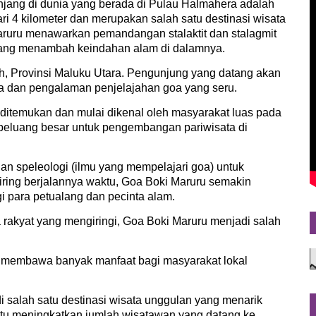
jang di dunia yang berada di Pulau Halmahera adalah
ari 4 kilometer dan merupakan salah satu destinasi wisata
aruru menawarkan pemandangan stalaktit dan stalagmit
yang menambah keindahan alam di dalamnya.
h, Provinsi Maluku Utara. Pengunjung yang datang akan
a dan pengalaman penjelajahan goa yang seru.
 ditemukan dan mulai dikenal oleh masyarakat luas pada
eluang besar untuk pengembangan pariwisata di
 dan speleologi (ilmu yang mempelajari goa) untuk
iring berjalannya waktu, Goa Boki Maruru semakin
i para petualang dan pecinta alam.
akyat yang mengiringi, Goa Boki Maruru menjadi salah
 membawa banyak manfaat bagi masyarakat lokal
i salah satu destinasi wisata unggulan yang menarik
antu meningkatkan jumlah wisatawan yang datang ke