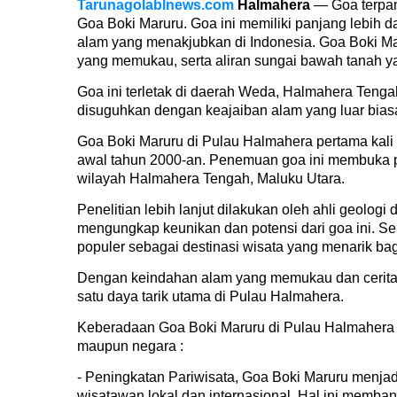
Tarunagolablnews.com
Halmahera
— Goa terpan
Goa Boki Maruru. Goa ini memiliki panjang lebih d
alam yang menakjubkan di Indonesia. Goa Boki M
yang memukau, serta aliran sungai bawah tanah 
Goa ini terletak di daerah Weda, Halmahera Tenga
disuguhkan dengan keajaiban alam yang luar bias
Goa Boki Maruru di Pulau Halmahera pertama kali
awal tahun 2000-an. Penemuan goa ini membuka p
wilayah Halmahera Tengah, Maluku Utara.
Penelitian lebih lanjut dilakukan oleh ahli geologi
mengungkap keunikan dan potensi dari goa ini. Se
populer sebagai destinasi wisata yang menarik bag
Dengan keindahan alam yang memukau dan cerita r
satu daya tarik utama di Pulau Halmahera.
Keberadaan Goa Boki Maruru di Pulau Halmahera
maupun negara :
- Peningkatan Pariwisata, Goa Boki Maruru menjad
wisatawan lokal dan internasional. Hal ini memb