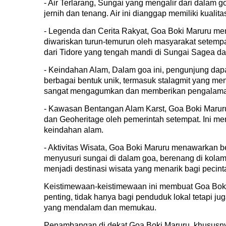
- Air Terlarang, Sungai yang mengalir dari dalam 
jernih dan tenang. Air ini dianggap memiliki kualit
- Legenda dan Cerita Rakyat, Goa Boki Maruru me
diwariskan turun-temurun oleh masyarakat setempat
dari Tidore yang tengah mandi di Sungai Sagea dan
- Keindahan Alam, Dalam goa ini, pengunjung dapat
berbagai bentuk unik, termasuk stalagmit yang m
sangat mengagumkan dan memberikan pengalaman 
- Kawasan Bentangan Alam Karst, Goa Boki Marur
dan Geoheritage oleh pemerintah setempat. Ini me
keindahan alam.
- Aktivitas Wisata, Goa Boki Maruru menawarkan ber
menyusuri sungai di dalam goa, berenang di kolam 
menjadi destinasi wisata yang menarik bagi pecin
Keistimewaan-keistimewaan ini membuat Goa Boki
penting, tidak hanya bagi penduduk lokal tetapi 
yang mendalam dan memukau.
Penambangan di dekat Goa Boki Maruru, khususn