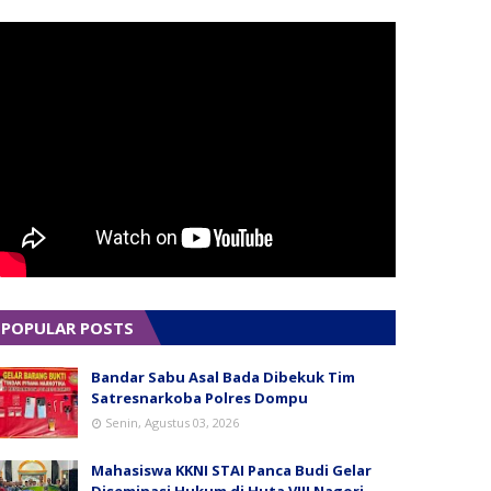
POPULAR POSTS
Bandar Sabu Asal Bada Dibekuk Tim
Satresnarkoba Polres Dompu
Senin, Agustus 03, 2026
Mahasiswa KKNI STAI Panca Budi Gelar
Diseminasi Hukum di Huta VIII Nagori