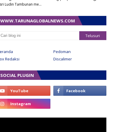
sri Ludin Tambunan me…
WWW.TARUNAGLOBALNEWS.COM
eranda
Pedoman
ox Redaksi
Discalimer
SOCIAL PLUGIN