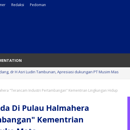
imer
Redaksi
Pedoman
MENTATION
at! Program BERLAYAR Bawa Layanan Pemkab Batu Bara ke Desa Banda
ahera "Terancam Industri Pertambangan" Kementrian Lingkungan Hidup
Ada Di Pulau Halmahera
ambangan" Kementrian