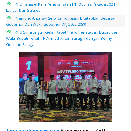
KPU Tangsel Raih Penghargaan IPP Optimis Pilkada 2024
Lancar Dan Sukses
Pramono Anung - Rano Karno Resmi Ditetapkan Sebagai
Gubernur Dan Wakil Gubernur DKJ 2025-2030
KPU Simalungun Gelar Rapat Pleno Penetapan Bupati dan
Wakil Bupati Terpilih H.Ahmad Anton Saragih dengan Benny
Gusman Sinaga
Tarunaglobapnews.com
Banyuwangi
— KPU