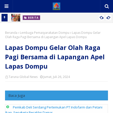
BERITA
Mudah dan Cepat! Program BERLAYAR Bawa Layanan Pemkab
Beranda
Batu Bara ke Desa Bandar Sono
Lembaga Pemasyarakatan Dompu
Lapas Dompu Gelar
Olah Raga Pagi Bersama di Lapangan Apel Lapas Dompu
Lapas Dompu Gelar Olah Raga
Pagi Bersama di Lapangan Apel
Lapas Dompu
Taruna Global News
Jumat, Juli 26, 2024
Baca Juga
Pemkab Deli Serdang Pertemukan PT Indofarm dan Petani
Ikan, Sengketa Berakhir Damai