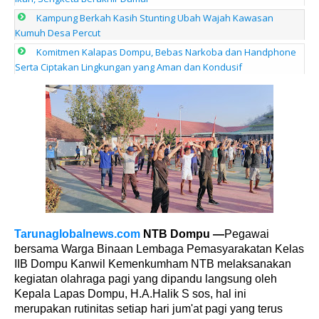
Kampung Berkah Kasih Stunting Ubah Wajah Kawasan
Kumuh Desa Percut
Komitmen Kalapas Dompu, Bebas Narkoba dan Handphone
Serta Ciptakan Lingkungan yang Aman dan Kondusif
Tarunaglobalnews.com
NTB Dompu —
Pegawai
bersama Warga Binaan Lembaga Pemasyarakatan Kelas
IIB Dompu Kanwil Kemenkumham NTB melaksanakan
kegiatan olahraga pagi yang dipandu langsung oleh
Kepala Lapas Dompu, H.A.Halik S sos, hal ini
merupakan rutinitas setiap hari jum'at pagi yang terus