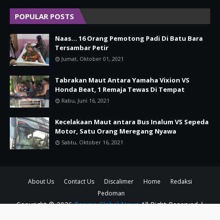
POPULAR POSTS
Naas... 16 Orang Pemotong Padi Di Batu Bara
Tersambar Petir
Jumat, Oktober 01, 2021
Tabrakan Maut Antara Yamaha Vixion VS
Honda Beat, 1 Remaja Tewas Di Tempat
Rabu, Juni 16, 2021
Kecelakaan Maut antara Bus Inalum VS Sepeda
Motor, Satu Orang Meregang Nyawa
Sabtu, Oktober 16, 2021
About Us
Contact Us
Discalimer
Home
Redaksi
Pedoman
Copyright ©
2026
Taruna Global News
All Right Reserved |
Made with Direksi