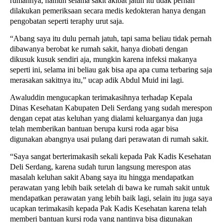
rumahnya, namun selama sakit akibat jatuh itu tidak pernah
dilakukan pemeriksaan secara medis kedokteran hanya dengan
pengobatan seperti teraphy urut saja.
“Abang saya itu dulu pernah jatuh, tapi sama beliau tidak pernah
dibawanya berobat ke rumah sakit, hanya diobati dengan
dikusuk kusuk sendiri aja, mungkin karena infeksi makanya
seperti ini, selama ini beliau gak bisa apa apa cuma terbaring saja
merasakan sakitnya itu,” ucap adik Abdul Muid ini lagi.
Awaluddin mengucapkan terimakasihnya terhadap Kepala
Dinas Kesehatan Kabupaten Deli Serdang yang sudah merespon
dengan cepat atas keluhan yang dialami keluarganya dan juga
telah memberikan bantuan berupa kursi roda agar bisa
digunakan abangnya usai pulang dari perawatan di rumah sakit.
“Saya sangat berterimakasih sekali kepada Pak Kadis Kesehatan
Deli Serdang, karena sudah turun langsung merespon atas
masalah keluhan sakit Abang saya itu hingga mendapatkan
perawatan yang lebih baik setelah di bawa ke rumah sakit untuk
mendapatkan perawatan yang lebih baik lagi, selain itu juga saya
ucapkan terimakasih kepada Pak Kadis Kesehatan karena telah
memberi bantuan kursi roda yang nantinya bisa digunakan