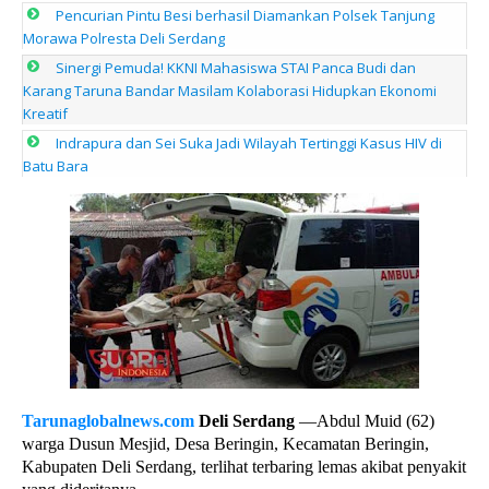
Pencurian Pintu Besi berhasil Diamankan Polsek Tanjung
Morawa Polresta Deli Serdang
Sinergi Pemuda! KKNI Mahasiswa STAI Panca Budi dan
Karang Taruna Bandar Masilam Kolaborasi Hidupkan Ekonomi
Kreatif
Indrapura dan Sei Suka Jadi Wilayah Tertinggi Kasus HIV di
Batu Bara
Tarunaglobalnews.com
Deli Serdang
—Abdul Muid (62)
warga Dusun Mesjid, Desa Beringin, Kecamatan Beringin,
Kabupaten Deli Serdang, terlihat terbaring lemas akibat penyakit