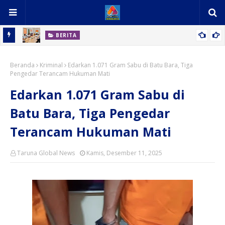
BERITA
rdang
Berhasil Cetak Tenaga Kerja Handal dan Profesional, PT Macan
Beranda
Sejahtera Cahaya Dapat Apresiasi dari PT Alliance Consumer
Kriminal
Edarkan 1.071 Gram Sabu di Batu Bara, Tiga
Pengedar Terancam Hukuman Mati
Product Indonesia
Edarkan 1.071 Gram Sabu di
Batu Bara, Tiga Pengedar
Terancam Hukuman Mati
Taruna Global News
Kamis, Desember 11, 2025