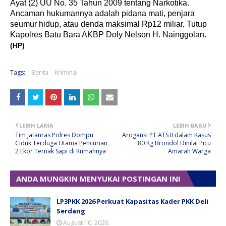
Ayat (2) UU No. 35 Tahun 2009 tentang Narkotika.
Ancaman hukumannya adalah pidana mati, penjara
seumur hidup, atau denda maksimal Rp12 miliar, Tutup
Kapolres Batu Bara AKBP Doly Nelson H. Nainggolan.
(HP)
Tags:
Berita
Kriminal
LEBIH LAMA
LEBIH BARU
Tim Jatanras Polres Dompu
Arogansi PT ATS II dalam Kasus
Ciduk Terduga Utama Pencurian
80 Kg Brondol Dinilai Picu
2 Ekor Ternak Sapi di Rumahnya
Amarah Warga
ANDA MUNGKIN MENYUKAI POSTINGAN INI
LP3PKK 2026 Perkuat Kapasitas Kader PKK Deli
Serdang
August 10, 2026