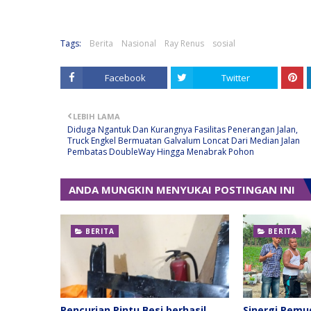
Tags:
Berita
Nasional
Ray Renus
sosial
Facebook
Twitter
LEBIH LAMA
Diduga Ngantuk Dan Kurangnya Fasilitas Penerangan Jalan,
Truck Engkel Bermuatan Galvalum Loncat Dari Median Jalan
Pembatas DoubleWay Hingga Menabrak Pohon
ANDA MUNGKIN MENYUKAI POSTINGAN INI
BERITA
BERITA
Pencurian Pintu Besi berhasil
Sinergi Pemu