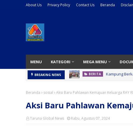
About Us
Privacy Policy
Contact Us
Beranda
Discla
MENU
KATEGORI
MEGA MENU
DOCU
Bupati Deli Se
BREAKING NEWS
BERITA
Beranda
sosial
Aksi Baru Pahlawan Kemajuan Keluarga RAY 
Aksi Baru Pahlawan Kemaj
Taruna Global News
Rabu, Agustus 07, 2024