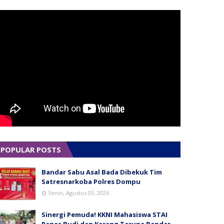
POPULAR POSTS
Bandar Sabu Asal Bada Dibekuk Tim
Satresnarkoba Polres Dompu
Senin, Agustus 03, 2026
Sinergi Pemuda! KKNI Mahasiswa STAI
Panca Budi dan Karang Taruna Bandar