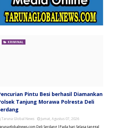
KRIMINAL
Pencurian Pintu Besi berhasil Diamankan
Polsek Tanjung Morawa Polresta Deli
Serdang
Taruna Global News
Jumat, Agustus 07, 2026
arunaglobalnews.com Deli Serdang |Pada hari Selasa tanggal