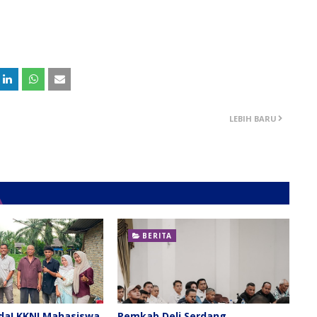
LEBIH BARU
BERITA
da! KKNI Mahasiswa
Pemkab Deli Serdang