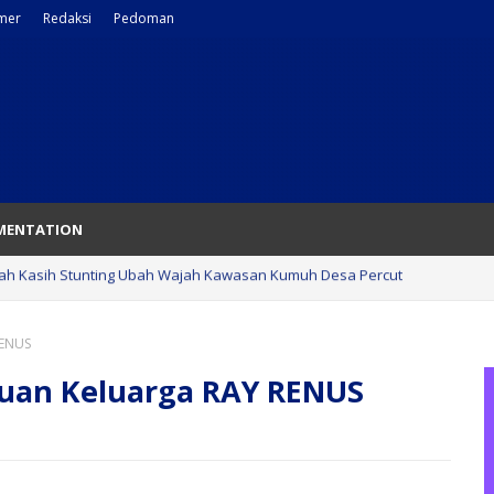
imer
Redaksi
Pedoman
MENTATION
rdang, dr H Asri Ludin Tambunan, Apresiasi dukungan PT Musim Mas
RENUS
uan Keluarga RAY RENUS