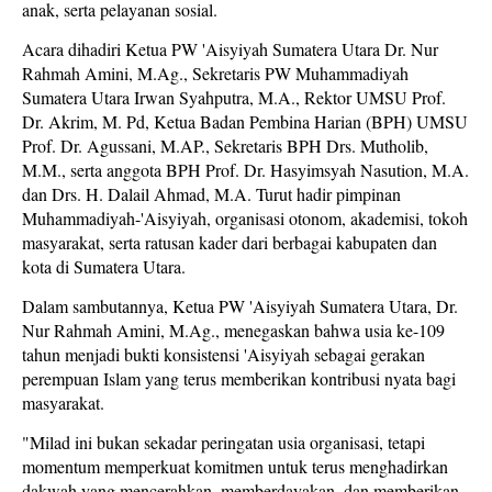
anak, serta pelayanan sosial.
Acara dihadiri Ketua PW 'Aisyiyah Sumatera Utara Dr. Nur
Rahmah Amini, M.Ag., Sekretaris PW Muhammadiyah
Sumatera Utara Irwan Syahputra, M.A., Rektor UMSU Prof.
Dr. Akrim, M. Pd, Ketua Badan Pembina Harian (BPH) UMSU
Prof. Dr. Agussani, M.AP., Sekretaris BPH Drs. Mutholib,
M.M., serta anggota BPH Prof. Dr. Hasyimsyah Nasution, M.A.
dan Drs. H. Dalail Ahmad, M.A. Turut hadir pimpinan
Muhammadiyah-'Aisyiyah, organisasi otonom, akademisi, tokoh
masyarakat, serta ratusan kader dari berbagai kabupaten dan
kota di Sumatera Utara.
Dalam sambutannya, Ketua PW 'Aisyiyah Sumatera Utara, Dr.
Nur Rahmah Amini, M.Ag., menegaskan bahwa usia ke-109
tahun menjadi bukti konsistensi 'Aisyiyah sebagai gerakan
perempuan Islam yang terus memberikan kontribusi nyata bagi
masyarakat.
"Milad ini bukan sekadar peringatan usia organisasi, tetapi
momentum memperkuat komitmen untuk terus menghadirkan
dakwah yang mencerahkan, memberdayakan, dan memberikan